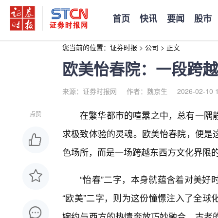
首页
快讯
要闻
股市
您当前的位置：
证券时报
>
公司
>
正文
欧美怡春院：一段跨越
来源：证券时报网
作者：魏京生
2026-02-10 
在繁华都市的喧嚣之中，总有一隅
点赞
求极致体验的灵魂。欧美怡春院，便是
色场所，而是一场跨越东西方文化界限
“怡春”二字，本身就蕴含着对美好
“欧美”二字，则为这份憧憬注入了全球
婉约与西方的热情奔放巧妙融合，古老