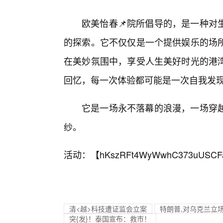
欧美怡春📌院所倡导的，是一种对
的探索。它不仅仅是一个提供娱乐的场
在美妙氛围中，享受人生美好时光的港
回忆，每一次体验都可能是一次自我发现
它是一场永不落幕的浪漫，一场穿
纱。
活动：【
hKszRFt4WyWwhC373uUSCF
清<越>科技遭证监会立案
特朗普,对乌克兰立
突{发}！泰国宣布：救市！