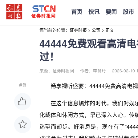
首页
快讯
要闻
股市
您当前的位置：
证券时报
>
公司
>
正文
44444免费观看高清
过！
来源：证券时报网
作者：李慧玲
2026-02-10 
畅享视听盛宴：44444免费高清
点赞
在这个信息爆炸的时代，我们对娱
化载体和休闲方式，早已深入人心。传
迷望而却步。好消息是，现在有了“444