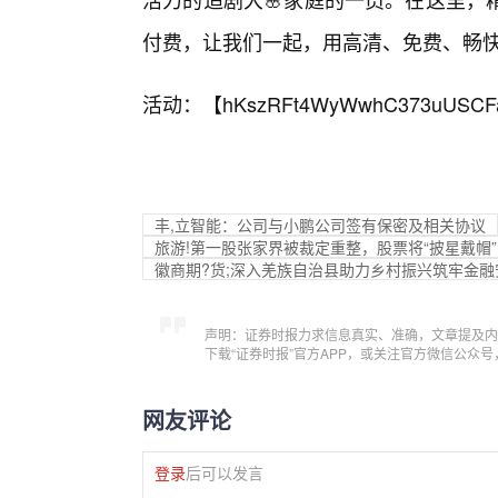
付费，让我们一起，用高清、免费、畅
活动：【
hKszRFt4WyWwhC373uUSCF
丰,立智能：公司与小鹏公司签有保密及相关协议
旅游!第一股张家界被裁定重整，股票将“披星戴帽”
徽商期?货;深入羌族自治县助力乡村振兴筑牢金融
声明：证券时报力求信息真实、准确，文章提及内
下载“证券时报”官方APP，或关注官方微信公众
网友评论
登录
后可以发言